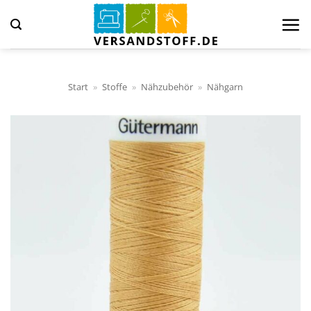
Zum
Inhalt
springen
Start
»
Stoffe
»
Nähzubehör
»
Nähgarn