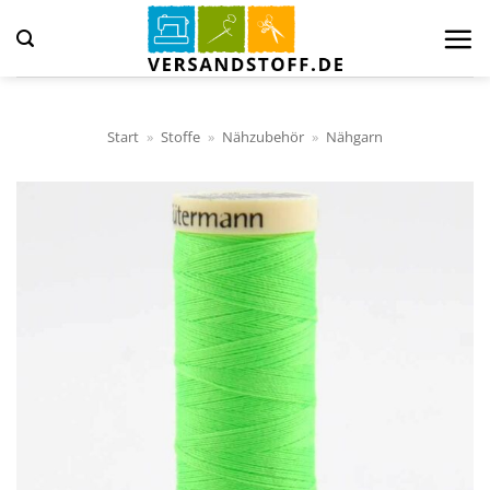
Zum
Inhalt
springen
Start
»
Stoffe
»
Nähzubehör
»
Nähgarn