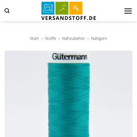
Zum
Inhalt
springen
Start
»
Stoffe
»
Nähzubehör
»
Nähgarn