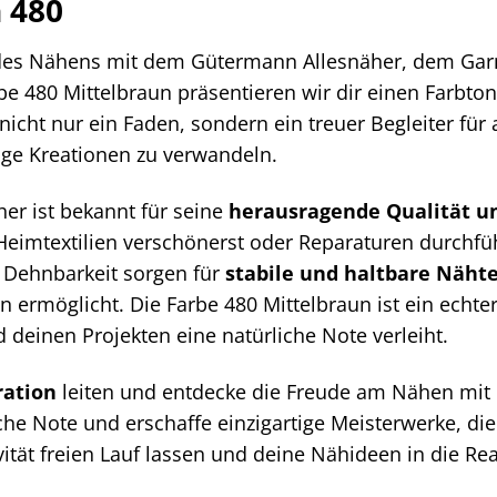
 480
 des Nähens mit dem Gütermann Allesnäher, dem Garn,
rbe 480 Mittelbraun präsentieren wir dir einen Farbto
 nicht nur ein Faden, sondern ein treuer Begleiter für a
ge Kreationen zu verwandeln.
er ist bekannt für seine
herausragende Qualität un
 Heimtextilien verschönerst oder Reparaturen durchführ
d Dehnbarkeit sorgen für
stabile und haltbare Näht
ermöglicht. Die Farbe 480 Mittelbraun ist ein echter
 deinen Projekten eine natürliche Note verleiht.
ration
leiten und entdecke die Freude am Nähen mit
che Note und erschaffe einzigartige Meisterwerke, di
vität freien Lauf lassen und deine Nähideen in die Rea