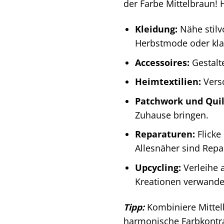
der Farbe Mittelbraun! 
Kleidung:
Nähe stilvo
Herbstmode oder kla
Accessoires:
Gestalte
Heimtextilien:
Vers
Patchwork und Quil
Zuhause bringen.
Reparaturen:
Flicke
Allesnäher sind Repar
Upcycling:
Verleihe a
Kreationen verwandel
Tipp:
Kombiniere Mittel
harmonische Farbkontras