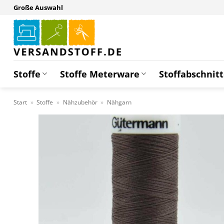
Zum
Große Auswahl
Inhalt
springen
Stoffe
Stoffe Meterware
Stoffabschnit
Start
»
Stoffe
»
Nähzubehör
»
Nähgarn