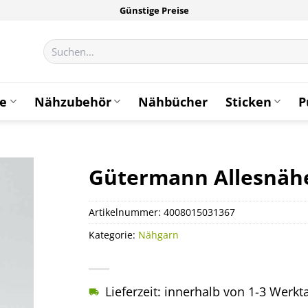
Günstige Preise
Suchen
nach:
te
Nähzubehör
Nähbücher
Sticken
P
Gütermann Allesnähe
Artikelnummer:
4008015031367
Kategorie:
Nähgarn
Lieferzeit: innerhalb von 1-3 Werk