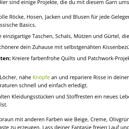
Hier sind einige Projekte, die du mit diesem Garn um
lle Röcke, Hosen, Jacken und Blusen für jede Gelegenh
ssische Basics.
 einzigartige Taschen, Schals, Mützen und Gürtel, die
chönere dein Zuhause mit selbstgenähten Kissenbez
ten:
Kreiere farbenfrohe Quilts und Patchwork-Proje
 Löcher, nähe
Knöpfe
an und repariere Risse in dein
aturen schnell und einfach erledigt.
lten Kleidungsstücken und Stoffresten ein neues Lebe
st.
braun mit anderen Farben wie Beige, Creme, Olivgrü
te zu erzeugen. Lass deiner Fantasie freien Lauf und