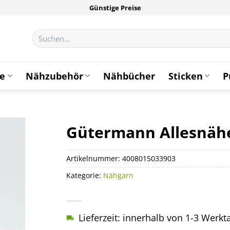
Günstige Preise
Suchen
nach:
te
Nähzubehör
Nähbücher
Sticken
P
Gütermann Allesnähe
Artikelnummer:
4008015033903
Kategorie:
Nähgarn
Lieferzeit: innerhalb von 1-3 Werk