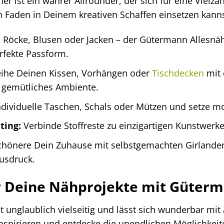
r ist ein wahrer Allrounder, der sich für eine Vielzah
n Faden in Deinem kreativen Schaffen einsetzen kanns
Röcke, Blusen oder Jacken – der Gütermann Allesnäh
erfekte Passform.
ihe Deinen Kissen, Vorhängen oder
Tischdecken
mit 
n gemütliches Ambiente.
dividuelle Taschen, Schals oder Mützen und setze m
ting:
Verbinde Stoffreste zu einzigartigen Kunstwerke
hönere Dein Zuhause mit selbstgemachten Girlande
usdruck.
ür Deine Nähprojekte mit Güter
st unglaublich vielseitig und lässt sich wunderbar m
nspirieren und entdecke die unendlichen Möglichkeit