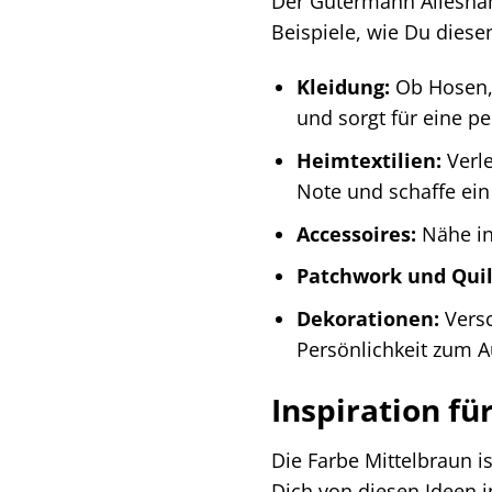
Der Gütermann Allesnähe
Beispiele, wie Du diese
Kleidung:
Ob Hosen, 
und sorgt für eine p
Heimtextilien:
Verle
Note und schaffe ei
Accessoires:
Nähe in
Patchwork und Quil
Dekorationen:
Versc
Persönlichkeit zum A
Inspiration f
Die Farbe Mittelbraun i
Dich von diesen Ideen i