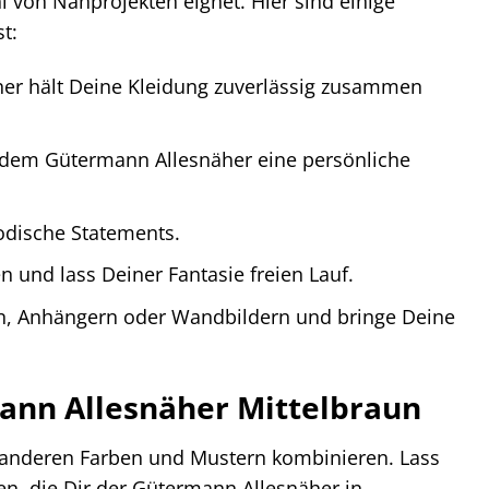
l von Nähprojekten eignet. Hier sind einige
t:
er hält Deine Kleidung zuverlässig zusammen
dem Gütermann Allesnäher eine persönliche
odische Statements.
n und lass Deiner Fantasie freien Lauf.
n, Anhängern oder Wandbildern und bringe Deine
mann Allesnäher Mittelbraun
it anderen Farben und Mustern kombinieren. Lass
en, die Dir der Gütermann Allesnäher in