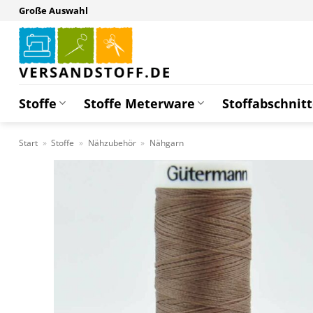
Zum
Große Auswahl
Inhalt
springen
Stoffe
Stoffe Meterware
Stoffabschnit
Start
»
Stoffe
»
Nähzubehör
»
Nähgarn