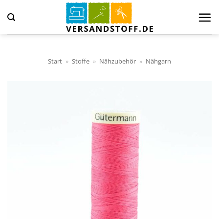
Zum
Inhalt
springen
Start
»
Stoffe
»
Nähzubehör
»
Nähgarn