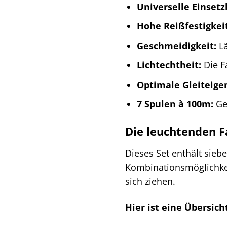
Universelle Einsetz
Hohe Reißfestigkeit
Geschmeidigkeit:
Lä
Lichtechtheit:
Die F
Optimale Gleiteige
7 Spulen à 100m:
Gen
Die leuchtenden F
Dieses Set enthält sieb
Kombinationsmöglichkeite
sich ziehen.
Hier ist eine Übersic