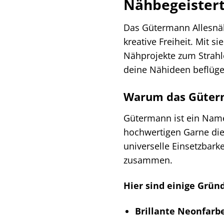
Nähbegeister
Das Gütermann Allesnähe
kreative Freiheit. Mit 
Nähprojekte zum Strahle
deine Nähideen beflüge
Warum das Güterma
Gütermann ist ein Name,
hochwertigen Garne dies
universelle Einsetzbark
zusammen.
Hier sind einige Grün
Brillante Neonfarb