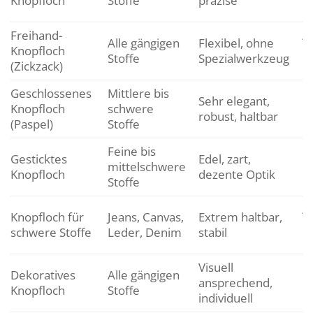
Knopfloch
Stoffe
präzise
B
Freihand-
A
Alle gängigen
Flexibel, ohne
Knopfloch
Be
Stoffe
Spezialwerkzeug
(Zickzack)
o
Geschlossenes
Mittlere bis
Sehr elegant,
H
Knopfloch
schwere
robust, haltbar
M
(Paspel)
Stoffe
Feine bis
Fe
Gesticktes
Edel, zart,
mittelschwere
Kl
Knopfloch
dezente Optik
Stoffe
D
Ar
Knopfloch für
Jeans, Canvas,
Extrem haltbar,
O
schwere Stoffe
Leder, Denim
stabil
G
Visuell
M
Dekoratives
Alle gängigen
ansprechend,
b
Knopfloch
Stoffe
individuell
K