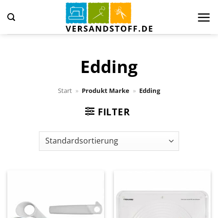
Zum
Inhalt
springen
Edding
Start
»
Produkt Marke
»
Edding
FILTER