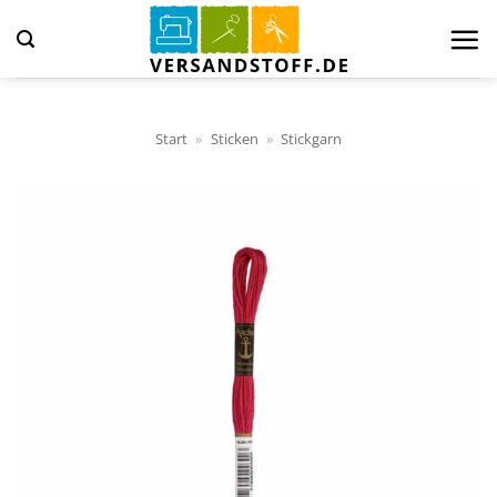
Zum
Inhalt
springen
Start
»
Sticken
»
Stickgarn