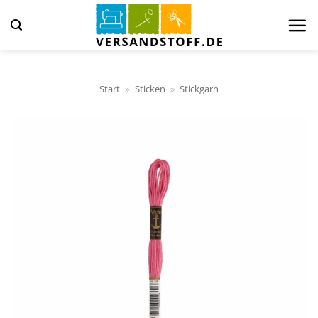
Zum
Inhalt
springen
Start
»
Sticken
»
Stickgarn