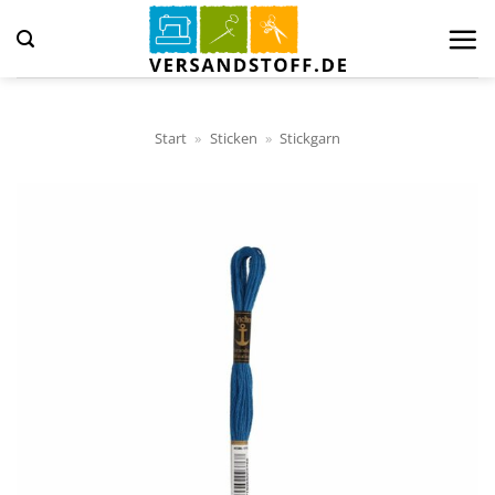
Zum
Inhalt
springen
Start
»
Sticken
»
Stickgarn