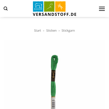
Zum
Inhalt
springen
Start
»
Sticken
»
Stickgarn