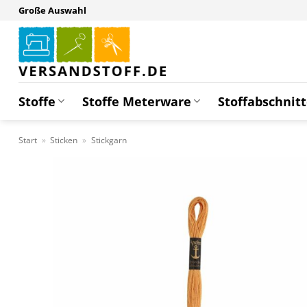
Zum
Große Auswahl
Inhalt
springen
Stoffe
Stoffe Meterware
Stoffabschnit
Start
»
Sticken
»
Stickgarn