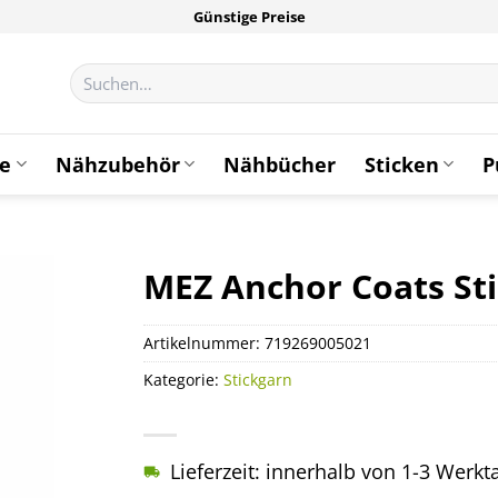
Günstige Preise
Suchen
nach:
te
Nähzubehör
Nähbücher
Sticken
P
MEZ Anchor Coats Sti
Artikelnummer:
719269005021
Kategorie:
Stickgarn
Lieferzeit: innerhalb von 1-3 Werk