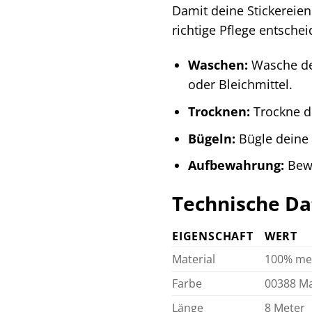
Damit deine Stickereien 
richtige Pflege entsche
Waschen:
Wasche dei
oder Bleichmittel.
Trocknen:
Trockne d
Bügeln:
Bügle deine 
Aufbewahrung:
Bewa
Technische Da
EIGENSCHAFT
WERT
Material
100% mer
Farbe
00388 M
Länge
8 Meter