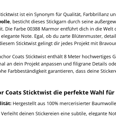
cktwist ist ein Synonym für Qualität, Farbbrillanz und
olle
, besticht dieses Stickgarn durch seine außerge
it. Die Farbe 00388 Marmor entführt dich in die Welt 
e, elegante Note. Egal, ob du zarte Blütenmuster, deta
iesem Sticktwist gelingt dir jedes Projekt mit Bravour
hor Coats Sticktwist enthält 8 Meter hochwertiges Gar
l an dein Projekt anpassen und filigrane Details oder
he Farbbeständigkeit garantieren, dass deine Stickere
Coats Sticktwist die perfekte Wahl für d
ität:
Hergestellt aus 100% mercerisierter Baumwolle 
Verleiht deinen Stickereien eine subtile, elegante Note