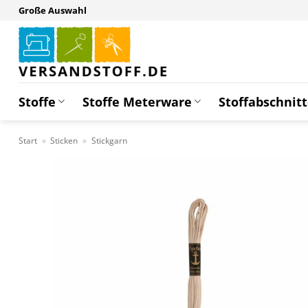
Zum
Große Auswahl
Inhalt
springen
Stoffe
Stoffe Meterware
Stoffabschnit
Start
»
Sticken
»
Stickgarn