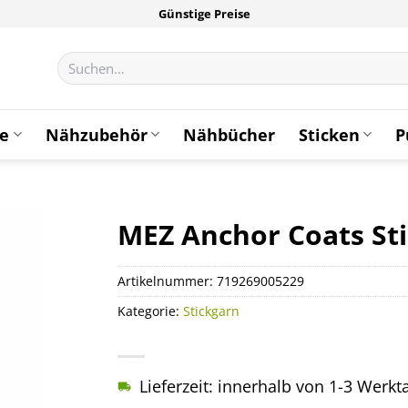
Günstige Preise
Suchen
nach:
te
Nähzubehör
Nähbücher
Sticken
P
MEZ Anchor Coats St
Artikelnummer:
719269005229
Kategorie:
Stickgarn
Lieferzeit: innerhalb von 1-3 Werk