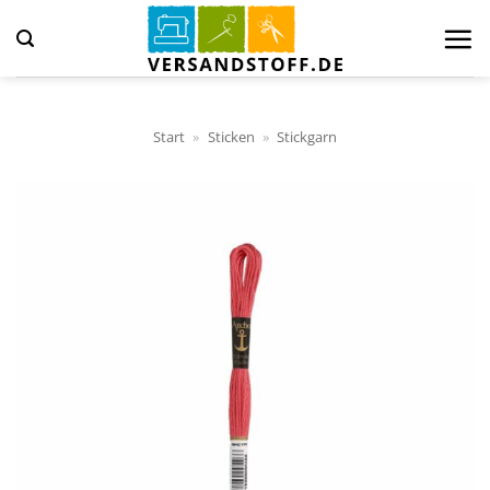
Zum
Inhalt
springen
Start
»
Sticken
»
Stickgarn