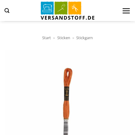
Zum
Inhalt
springen
Start
»
Sticken
»
Stickgarn