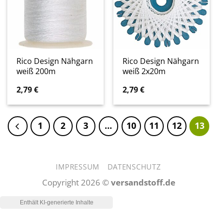
Rico Design Nähgarn
Rico Design Nähgarn
weiß 200m
weiß 2x20m
2,79
€
2,79
€
1
2
3
…
10
11
12
13
IMPRESSUM
DATENSCHUTZ
Copyright 2026 ©
versandstoff.de