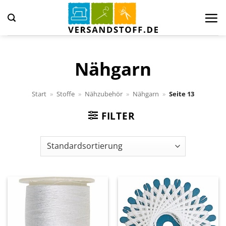
Zum
Inhalt
springen
Nähgarn
Start
»
Stoffe
»
Nähzubehör
»
Nähgarn
»
Seite 13
FILTER