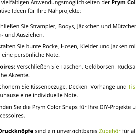
n vielfältigen Anwendungsmöglichkeiten der
Prym Col
tive Ideen für Ihre Nähprojekte:
hließen Sie Strampler, Bodys, Jäckchen und Mützche
An- und Ausziehen.
talten Sie bunte Röcke, Hosen, Kleider und Jacken mi
r eine persönliche Note.
oires:
Verschließen Sie Taschen, Geldbörsen, Rucksä
che Akzente.
chönern Sie Kissenbezüge, Decken, Vorhänge und
Ti
Zuhause eine individuelle Note.
den Sie die Prym Color Snaps für Ihre DIY-Projekte u
cessoires.
 Druckknöpfe
sind ein unverzichtbares
Zubehör
für a