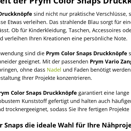
gkeit der Prym Color Snaps Druck
 Druckknöpfe
sind nicht nur praktische Verschlüsse, s
e Etwas verleihen. Das strahlende Blau sorgt für ei
lässt. Ob für Kinderkleidung, Taschen, Accessoires od
nd verleihen Ihren Kreationen eine persönliche Note.
Anwendung sind die
Prym Color Snaps Druckknöpfe
s
neider geeignet. Mit der passenden
Prym Vario Zan
bringen, ohne dass
Nadel
und Faden benötigt werden.
staltung Ihrer Projekte konzentrieren.
rym Color Snaps Druckknöpfe
garantiert eine lange
obustem Kunststoff gefertigt und halten auch häufig
 trocknergeeignet, sodass Sie Ihre fertigen Projekte
Snaps die ideale Wahl für Ihre Nähproje