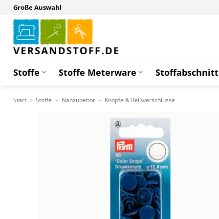
Zum
Große Auswahl
Inhalt
springen
Stoffe
Stoffe Meterware
Stoffabschnit
Start
»
Stoffe
»
Nähzubehör
»
Knöpfe & Reißverschlüsse