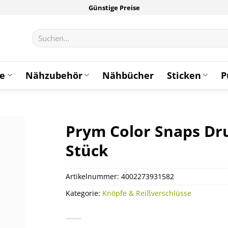
Günstige Preise
Suchen
nach:
te
Nähzubehör
Nähbücher
Sticken
P
Prym Color Snaps Dr
Stück
Artikelnummer:
4002273931582
Kategorie:
Knöpfe & Reißverschlüsse