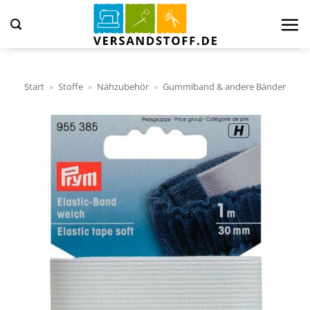
Zum
Inhalt
springen
Start
»
Stoffe
»
Nähzubehör
»
Gummiband & andere Bänder