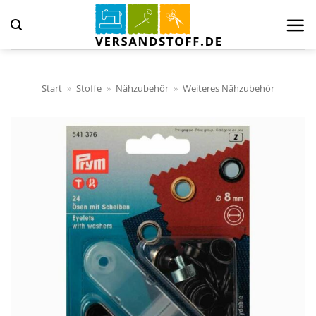
Zum
Inhalt
springen
Start
»
Stoffe
»
Nähzubehör
»
Weiteres Nähzubehör