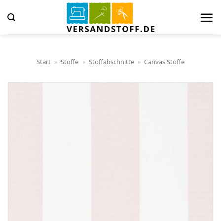
Zum
Inhalt
springen
Start
»
Stoffe
»
Stoffabschnitte
»
Canvas Stoffe