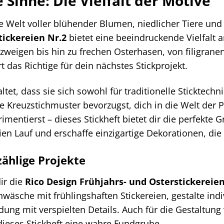
e Sinne: Die Vielfalt der Motive
e Welt voller blühender Blumen, niedlicher Tiere und
tickereien Nr.2
bietet eine beeindruckende Vielfalt a
zweigen bis hin zu frechen Osterhasen, von filigranen
rt das Richtige für dein nächstes Stickprojekt.
ltet, dass sie sich sowohl für traditionelle Sticktech
 Kreuzstichmuster bevorzugst, dich in die Welt der Pl
imentierst – dieses Stickheft bietet dir die perfekte
eien Lauf und erschaffe einzigartige Dekorationen, die
zählige Projekte
ir die
Rico Design Frühjahrs- und Osterstickereien
wäsche mit frühlingshaften Stickereien, gestalte ind
idung mit verspielten Details. Auch für die Gestalt
 dieses Stickheft eine wahre Fundgrube.