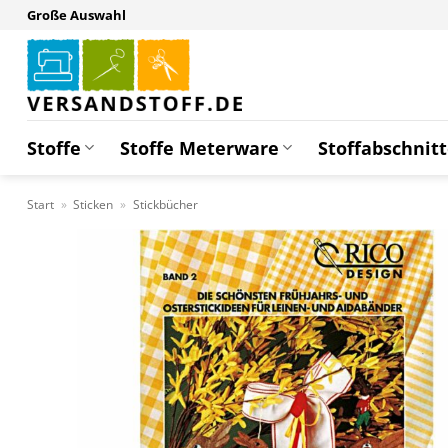
Zum
Große Auswahl
Inhalt
springen
Stoffe
Stoffe Meterware
Stoffabschnit
Start
»
Sticken
»
Stickbücher