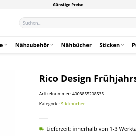
Günstige Preise
Suchen
nach:
te
Nähzubehör
Nähbücher
Sticken
P
Rico Design Frühjahr
Artikelnummer:
4003855208535
Kategorie:
Stickbücher
Lieferzeit: innerhalb von 1-3 Werk