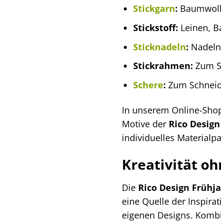
Stickgarn
:
Baumwollg
Stickstoff:
Leinen, B
Sticknadeln
:
Nadeln 
Stickrahmen:
Zum S
Schere
:
Zum Schneid
In unserem Online-Shop
Motive der
Rico Design
individuelles Material
Kreativität o
Die
Rico Design Frühja
eine Quelle der Inspira
eigenen Designs. Kombi