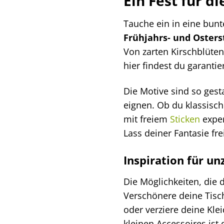
Ein Fest für di
Tauche ein in eine bunt
Frühjahrs- und Osters
Von zarten Kirschblüten
hier findest du garantie
Die Motive sind so gesta
eignen. Ob du klassische
mit freiem
Sticken
exper
Lass deiner Fantasie fr
Inspiration für un
Die Möglichkeiten, die d
Verschönere deine Tisch
oder verziere deine Kle
kleinen Accessoires ist