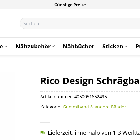
Günstige Preise
Suchen
nach:
te
Nähzubehör
Nähbücher
Sticken
P
Rico Design Schrägb
Artikelnummer:
4050051652495
Kategorie:
Gummiband & andere Bänder
Lieferzeit: innerhalb von 1-3 Werk