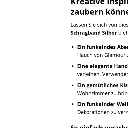
Kreative Inspi
zaubern könn
Lassen Sie sich von die
Schrägband Silber
biet
Ein funkelndes Abe
Hauch von Glamour zu
Eine elegante Hand
verleihen. Verwenden
Ein gemütliches Kis
Wohnzimmer zu bringe
Ein funkelnder We
Dekorationen zu verz
So einfach verarbe