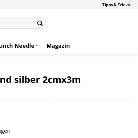
Tipps & Tricks
unch Needle
Magazin
and silber 2cmx3m
tagen