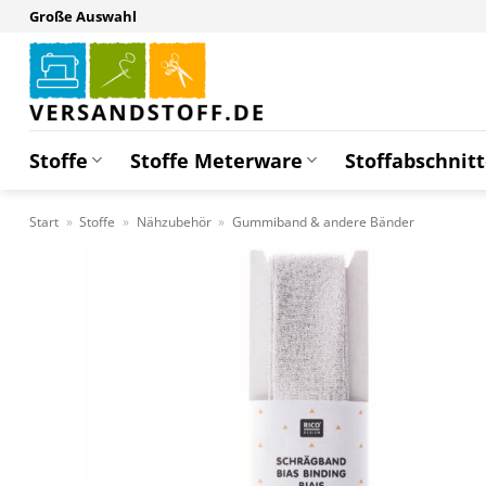
Zum
Große Auswahl
Inhalt
springen
Stoffe
Stoffe Meterware
Stoffabschnit
Start
»
Stoffe
»
Nähzubehör
»
Gummiband & andere Bänder