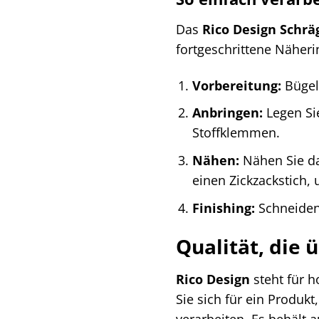
Das
Rico Design Schrä
fortgeschrittene Näher
Vorbereitung:
Bügeln
Anbringen:
Legen Sie
Stoffklemmen.
Nähen:
Nähen Sie da
einen Zickzackstich,
Finishing:
Schneiden 
Qualität, die 
Rico Design
steht für h
Sie sich für ein Produk