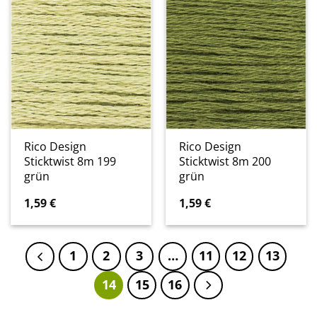
Rico Design
Rico Design
Sticktwist 8m 199
Sticktwist 8m 200
grün
grün
1,59
€
1,59
€
1
2
3
…
11
12
13
14
15
16