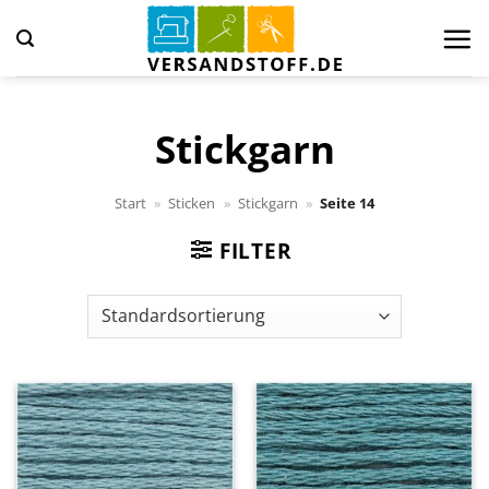
Zum
Inhalt
springen
Stickgarn
Start
»
Sticken
»
Stickgarn
»
Seite 14
FILTER