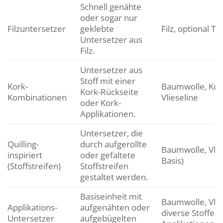
Schnell genähte
oder sogar nur
Filzuntersetzer
geklebte
Filz, optional Te
Untersetzer aus
Filz.
Untersetzer aus
Stoff mit einer
Kork-
Baumwolle, Kork
Kork-Rückseite
Kombinationen
Vlieseline
oder Kork-
Applikationen.
Untersetzer, die
Quilling-
durch aufgerollte
Baumwolle, Vlies
inspiriert
oder gefaltete
Basis)
(Stoffstreifen)
Stoffstreifen
gestaltet werden.
Basiseinheit mit
Baumwolle, Vlie
Applikations-
aufgenähten oder
diverse Stoffe f
Untersetzer
aufgebügelten