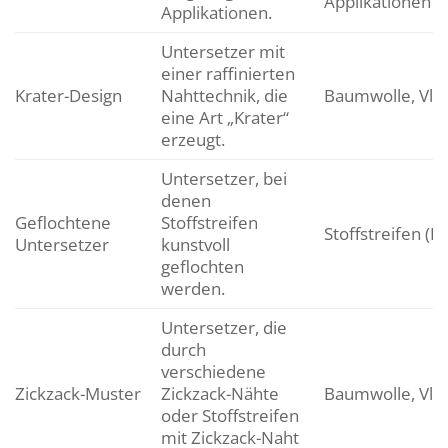
Applikationen
Applikationen.
Untersetzer mit
einer raffinierten
Krater-Design
Nahttechnik, die
Baumwolle, Vlie
eine Art „Krater“
erzeugt.
Untersetzer, bei
denen
Geflochtene
Stoffstreifen
Stoffstreifen (
Untersetzer
kunstvoll
geflochten
werden.
Untersetzer, die
durch
verschiedene
Zickzack-Muster
Zickzack-Nähte
Baumwolle, Vlie
oder Stoffstreifen
mit Zickzack-Naht