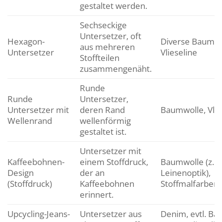
gestaltet werden.
Sechseckige
Untersetzer, oft
Hexagon-
Diverse Baumwol
aus mehreren
Untersetzer
Vlieseline
Stoffteilen
zusammengenäht.
Runde
Runde
Untersetzer,
Untersetzer mit
deren Rand
Baumwolle, Vlie
Wellenrand
wellenförmig
gestaltet ist.
Untersetzer mit
Kaffeebohnen-
einem Stoffdruck,
Baumwolle (z.B.
Design
der an
Leinenoptik),
(Stoffdruck)
Kaffeebohnen
Stoffmalfarben o
erinnert.
Upcycling-Jeans-
Untersetzer aus
Denim, evtl. Ba