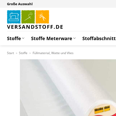
Zum
Große Auswahl
Inhalt
springen
Stoffe
Stoffe Meterware
Stoffabschnit
Start
»
Stoffe
»
Füllmaterial, Watte und Vlies