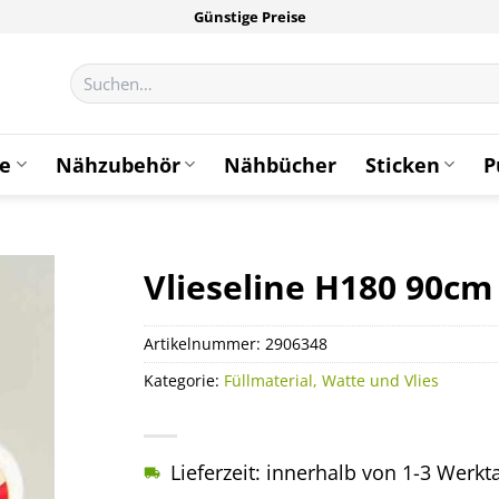
Günstige Preise
Suchen
nach:
te
Nähzubehör
Nähbücher
Sticken
P
Vlieseline H180 90cm
Artikelnummer:
2906348
Kategorie:
Füllmaterial, Watte und Vlies
Lieferzeit: innerhalb von 1-3 Werk