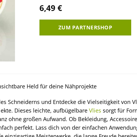
6,49
€
ZUM PARTNERSHOP
nsichtbare Held für deine Nähprojekte
des Schneiderns und Entdecke die Vielseitigkeit von Vl
ekte. Dieses leichte, aufbügelbare
Vlies
sorgt für Form
ganz ohne großen Aufwand. Ob Bekleidung, Accessoire
infach perfekt. Lass dich von der einfachen Anwend
fe einzigartige Meisterwerke, die lange Freude bereite