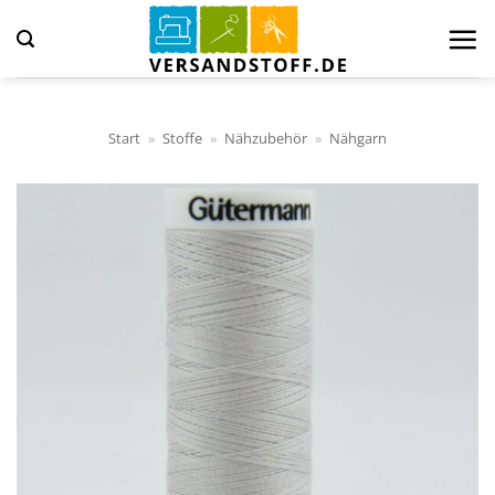
Zum
Inhalt
springen
Start
»
Stoffe
»
Nähzubehör
»
Nähgarn