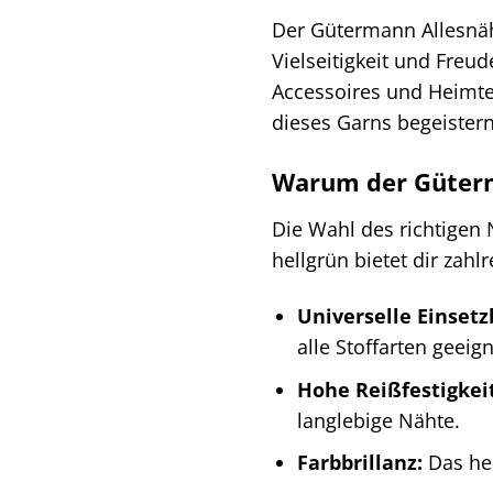
Der Gütermann Allesnähe
Vielseitigkeit und Freu
Accessoires und Heimtex
dieses Garns begeister
Warum der Güterma
Die Wahl des richtigen
hellgrün bietet dir zahl
Universelle Einsetz
alle Stoffarten geeign
Hohe Reißfestigkeit
langlebige Nähte.
Farbbrillanz:
Das hel