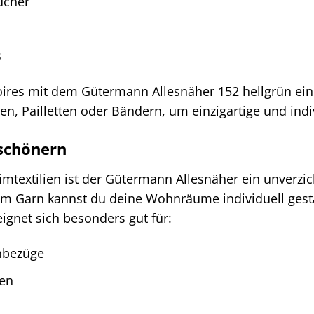
ücher
s
oires mit dem Gütermann Allesnäher 152 hellgrün ei
en, Pailletten oder Bändern, um einzigartige und indiv
rschönern
mtextilien ist der Gütermann Allesnäher ein unverzi
em Garn kannst du deine Wohnräume individuell gesta
eignet sich besonders gut für:
enbezüge
en