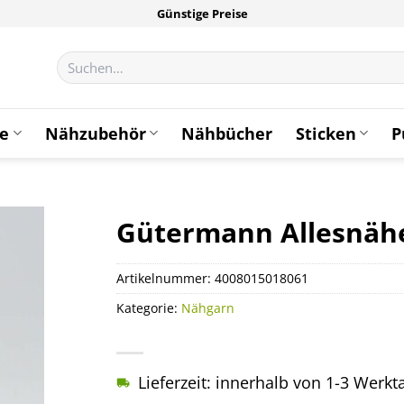
Günstige Preise
Suchen
nach:
te
Nähzubehör
Nähbücher
Sticken
P
Gütermann Allesnähe
Artikelnummer:
4008015018061
Kategorie:
Nähgarn
Lieferzeit: innerhalb von 1-3 Werk