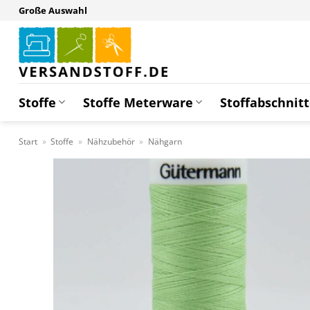
Zum
Große Auswahl
Inhalt
springen
Stoffe
Stoffe Meterware
Stoffabschnit
Start
»
Stoffe
»
Nähzubehör
»
Nähgarn