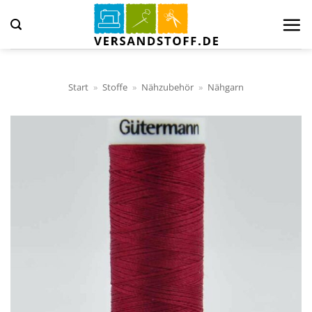
Zum
Inhalt
springen
Start
»
Stoffe
»
Nähzubehör
»
Nähgarn