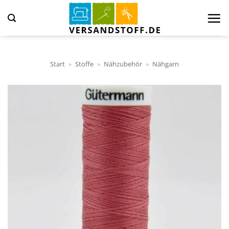
Zum
Inhalt
springen
Start
»
Stoffe
»
Nähzubehör
»
Nähgarn