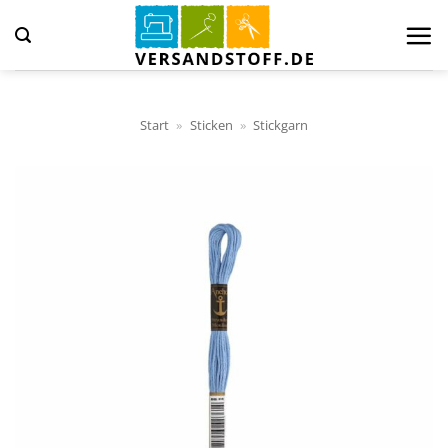
Zum
Inhalt
springen
Start
»
Sticken
»
Stickgarn