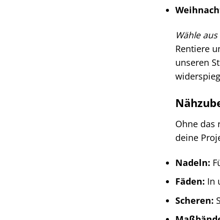
Weihnacht
Wähle aus 
Rentiere u
unseren St
widerspieg
Nähzube
Ohne das r
deine Proj
Nadeln:
Fü
Fäden:
In 
Scheren:
S
Maßbänder