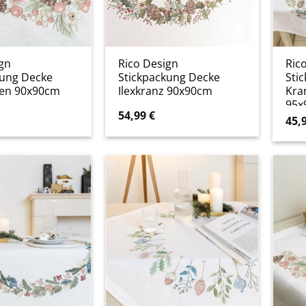
gn
Rico Design
Ric
kung Decke
Stickpackung Decke
Sti
sen 90x90cm
Ilexkranz 90x90cm
Kra
95x
54,99
€
45,