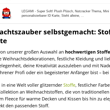
LEGAMI - Super Soft! Plush Plüsch, Nutcracker Thema, Mini 
personalisierbarer ID Karte, Steht alleine, ...
chtszauber selbstgemacht: Stof
te
 von unserer großen Auswahl an
hochwertigen Stoff
ge Weihnachtsdekorationen, festliche Kleidung und lie
elegenheit, deine Kreativität auszuleben und mit Na
hrener Profi oder ein begeisterter Anfänger bist – bei
 in eine Welt voller glitzernder
Stoffe
, festlicher Far
Kollektion an Weihnachtstoffen, die von traditionelle
m Fleece für warme Decken und Kissen bis hin zu eleg
ekt den passenden Stoff.