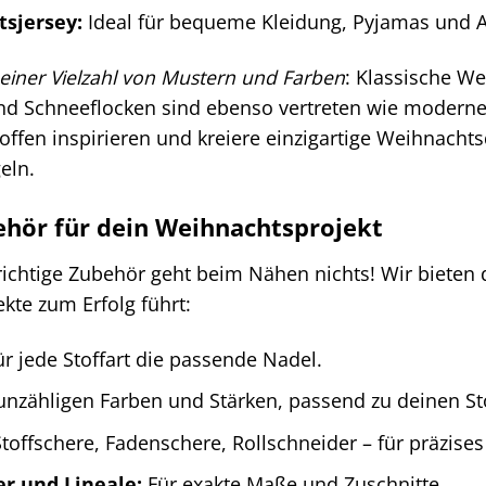
sjersey:
Ideal für bequeme Kleidung, Pyjamas und Ac
einer Vielzahl von Mustern und Farben
: Klassische W
nd Schneeflocken sind ebenso vertreten wie moderne
offen inspirieren und kreiere einzigartige Weihnachts
eln.
hör für dein Weihnachtsprojekt
ichtige Zubehör geht beim Nähen nichts! Wir bieten 
ekte zum Erfolg führt:
r jede Stoffart die passende Nadel.
unzähligen Farben und Stärken, passend zu deinen St
toffschere, Fadenschere, Rollschneider – für präzise
 und Lineale:
Für exakte Maße und Zuschnitte.