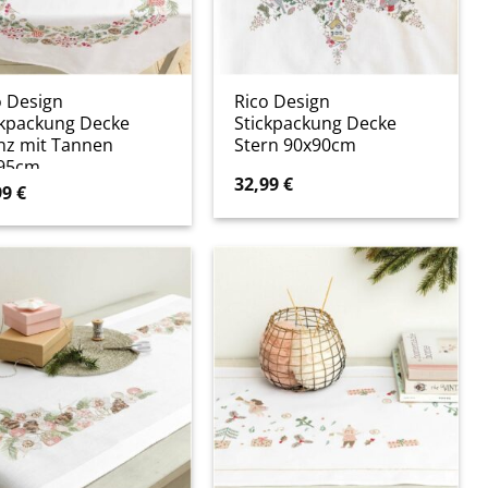
o Design
Rico Design
ckpackung Decke
Stickpackung Decke
nz mit Tannen
Stern 90x90cm
95cm
32,99
€
99
€