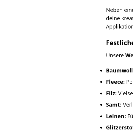
Neben eine
deine krea
Applikatio
Festlich
Unsere
We
Baumwolls
Fleece:
Per
Filz:
Vielse
Samt:
Verl
Leinen:
Fü
Glitzersto