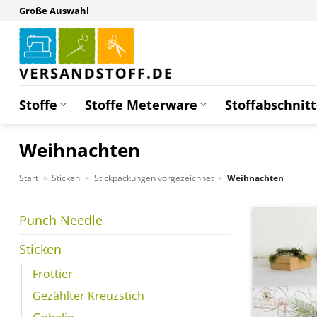
Zum
Große Auswahl
Inhalt
springen
Stoffe
Stoffe Meterware
Stoffabschnit
Weihnachten
Start
»
Sticken
»
Stickpackungen vorgezeichnet
»
Weihnachten
Punch Needle
Sticken
Frottier
Gezählter Kreuzstich