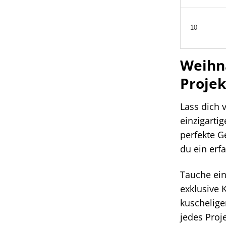
10
Weihna
Projek
Lass dich
einzigarti
perfekte G
du ein erfa
Tauche ein
exklusive 
kuschelige
jedes Proj