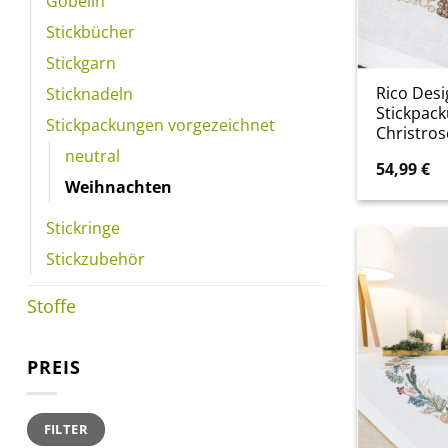
Gobelin
Stickbücher
Stickgarn
Rico Desi
Sticknadeln
Stickpac
Stickpackungen vorgezeichnet
Christro
neutral
54,99
€
Weihnachten
Stickringe
Stickzubehör
Stoffe
PREIS
Min.
Max.
FILTER
Preis
Preis