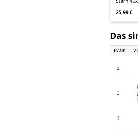
Stern 45
25,99
€
Das si
RANK
V
1
2
3