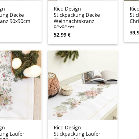
gn
Rico Design
Ric
kung Decke
Stickpackung Decke
Sti
anz 90x90cm
Weihnachtskranz
Chr
90x90cm
39,
52,99
€
gn
Rico Design
ung Läufer
Stickpackung Läufer