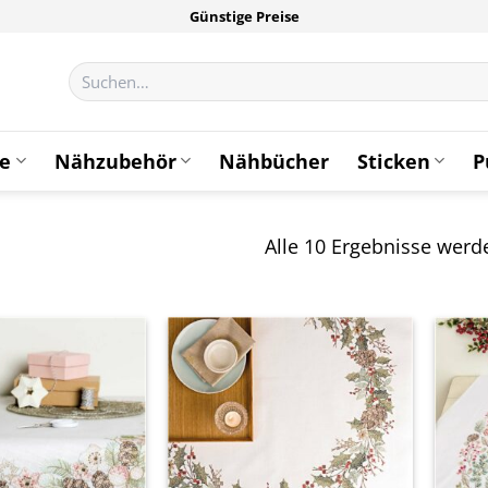
Günstige Preise
Suchen
nach:
te
Nähzubehör
Nähbücher
Sticken
P
Alle 10 Ergebnisse werd