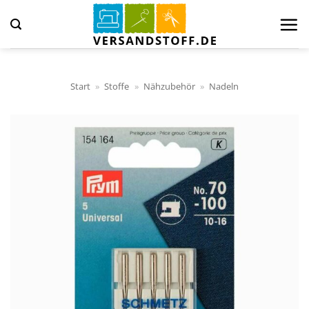
Zum
Inhalt
springen
Start
»
Stoffe
»
Nähzubehör
»
Nadeln