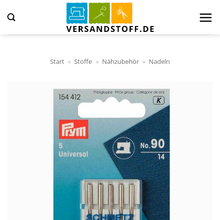
Zum
Inhalt
springen
Start
»
Stoffe
»
Nähzubehör
»
Nadeln