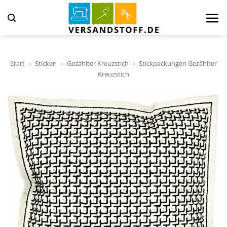
Zum
Inhalt
springen
Start
»
Sticken
»
Gezählter Kreuzstich
»
Stickpackungen Gezählter
Kreuzstich