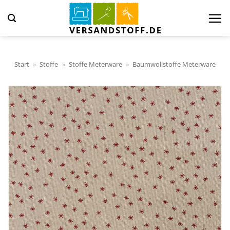
Zum
Inhalt
springen
Start
»
Stoffe
»
Stoffe Meterware
»
Baumwollstoffe Meterware